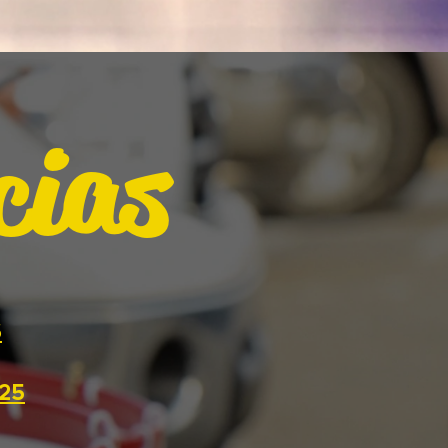
cias
6
025