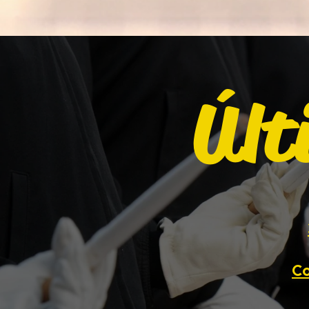
Últ
Co