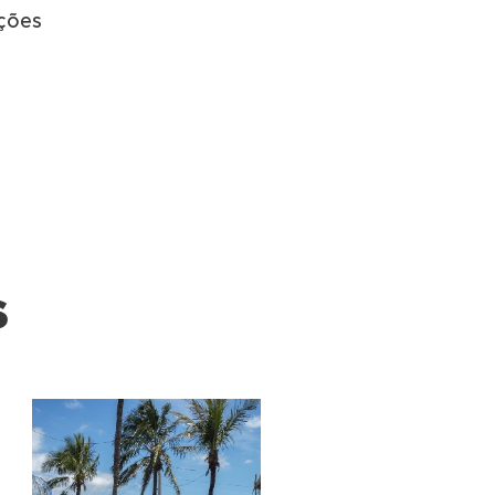
ções
s