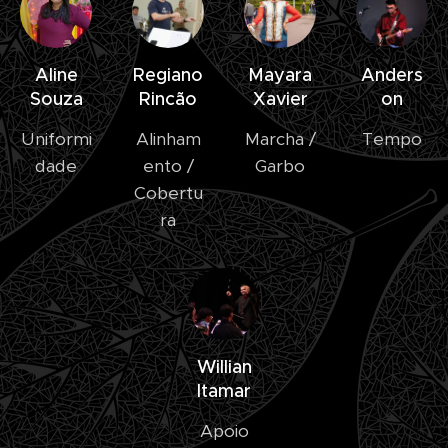
Aline
Regiano
Mayara
Anders
Souza
Rincão
Xavier
on
Uniformi
Alinham
Marcha /
Tempo
dade
ento /
Garbo
Cobertu
ra
Willian
Itamar
Apoio