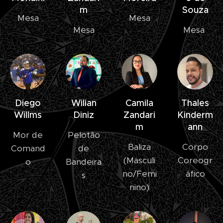
m
Souza
Mesa
Mesa
Mesa
Mesa
Diego
Wilian
Camila
Thales
Willms
Diniz
Zandari
Kinderm
m
ann
Mor de
Pelotão
Baliza
Corpo
Comand
de
(Masculi
Coreogr
o
Bandeira
no/Femi
áfico
s
nino)