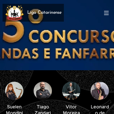
Liga Catarinense
Suelen
Tiago
Vitor
Leonard
Mondini
Zandari
Moreira
o de