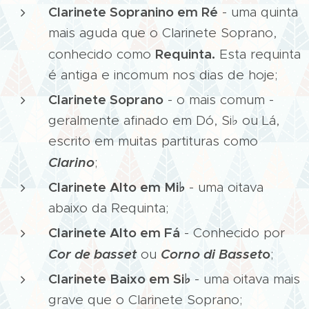
Clarinete Sopranino em Ré
- uma quinta
mais aguda que o Clarinete Soprano,
Requinta.
conhecido como
Esta requinta
é antiga e incomum nos dias de hoje;
Clarinete Soprano
- o mais comum -
geralmente afinado em Dó, Si♭ ou Lá,
escrito em muitas partituras como
Clarino
;
Clarinete Alto em Mi
♭
- uma oitava
abaixo da Requinta;
Clarinete Alto em Fá
- Conhecido por
Cor de basset
Corno di Basset
o
ou
;
Clarinete Baixo em Si
♭
- uma oitava mais
grave que o Clarinete Soprano;