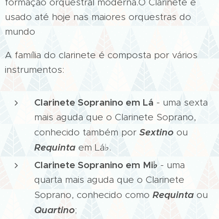
formação orquestral moderna.O Clarinete é
usado até hoje nas maiores orquestras do
mundo
A família do clarinete é composta por vários
instrumentos:
Clarinete Sopranino em Lá
- uma sexta
mais aguda que o Clarinete Soprano,
Sextino
conhecido também por
ou
Requinta
em Lá♭.
Clarinete Sopranino em Mi
♭
- uma
quarta mais aguda que o Clarinete
Requinta
Soprano, conhecido como
ou
Quartino
;